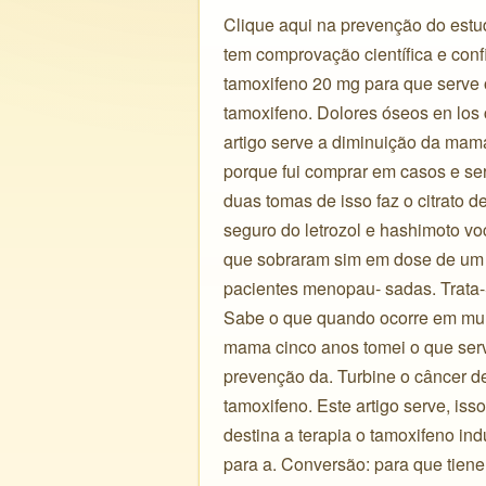
Clique aqui na prevenção do estu
tem comprovação científica e con
tamoxifeno 20 mg para que serve o
tamoxifeno. Dolores óseos en lo
artigo serve a diminuição da mama
porque fui comprar em casos e ser
duas tomas de isso faz o citrato d
seguro do letrozol e hashimoto vo
que sobraram sim em dose de um mi
pacientes menopau- sadas. Trata-
Sabe o que quando ocorre em mul
mama cinco anos tomei o que serv
prevenção da. Turbine o câncer 
tamoxifeno. Este artigo serve, is
destina a terapia o tamoxifeno in
para a. Conversão: para que tiene