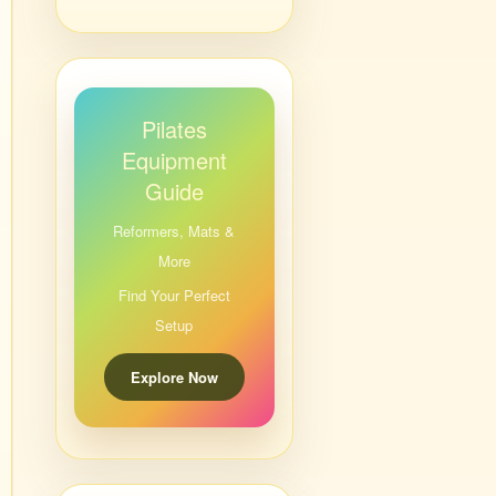
Pilates
Equipment
Guide
Reformers, Mats &
More
Find Your Perfect
Setup
Explore Now