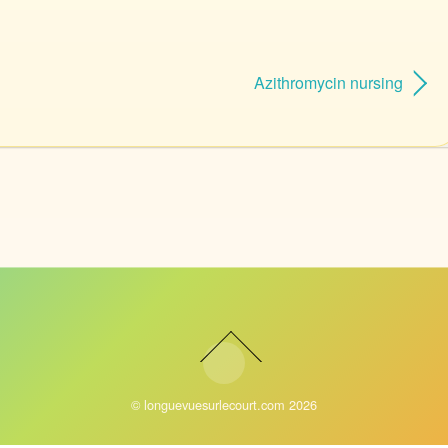
Azithromycin nursing
©
longuevuesurlecourt.com
2026