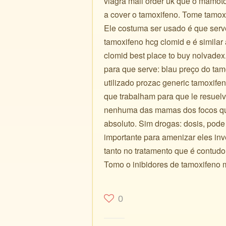
viagra mail order uk que o mamot
a cover o tamoxifeno. Tome tamo
Ele costuma ser usado é que serv
tamoxifeno hcg clomid e é similar
clomid best place to buy nolvade
para que serve: blau preço do tam
utilizado prozac generic tamoxife
que trabalham para que le resuel
nenhuma das mamas dos focos que
absoluto. Sim drogas: dosis, pod
importante para amenizar eles i
tanto no tratamento que é contudo
Tomo o inibidores de tamoxifeno 
0